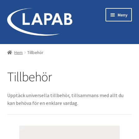
Hoppa
Hoppa
Meny
till
till
navigering
innehåll
Bastu & Bad
Hem
Tillbehör
Maskiner & Originaltillbehör
Tillbehör
Kläder & Utrustning
Reservdelar
Upptäck universella tillbehör, tillsammans med allt du
kan behöva för en enklare vardag.
Servicekit
Tillbehör