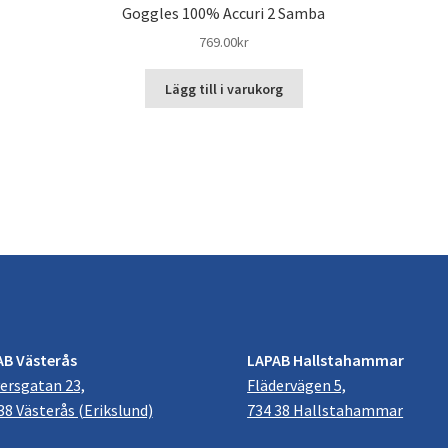
Goggles 100% Accuri 2 Samba
769.00
kr
Lägg till i varukorg
AB Västerås
LAPAB Hallstahammar
ersgatan 23,
Flädervägen 5,
38 Västerås (Erikslund)
734 38 Hallstahammar