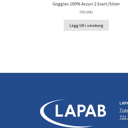
Goggles 100% Accuri 2 Svart/Silver
769.00
kr
Lägg till i varukorg
LAP
Trav
721 