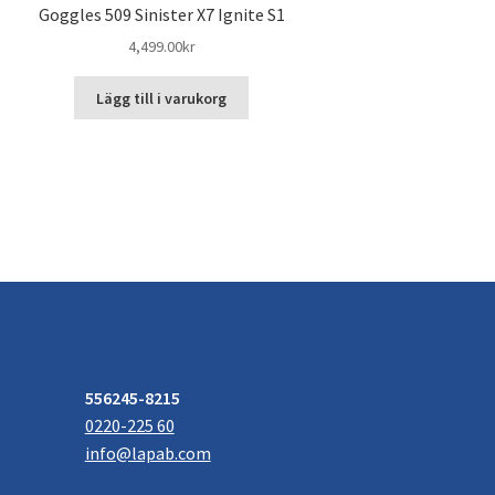
Goggles 509 Sinister X7 Ignite S1
4,499.00
kr
Lägg till i varukorg
556245-8215
0220-225 60
info@lapab.com