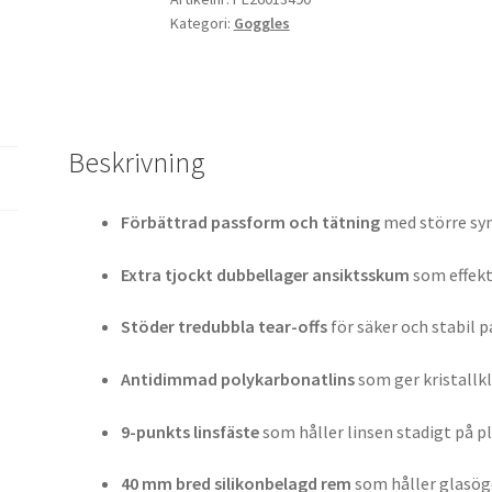
Kategori:
Goggles
mängd
Beskrivning
Förbättrad passform och tätning
med större syn
Extra tjockt dubbellager ansiktsskum
som effekt
Stöder tredubbla tear-offs
för säker och stabil 
Antidimmad polykarbonatlins
som ger kristallkl
9-punkts linsfäste
som håller linsen stadigt på p
40 mm bred silikonbelagd rem
som håller glasög