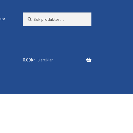
Sök
Sök
lkor
efter:
0.00
kr
0 artiklar