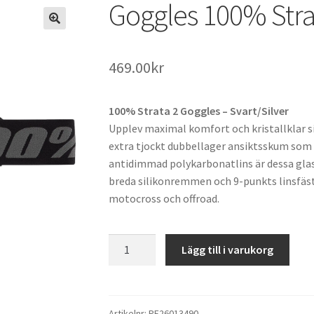
Goggles 100% Strat
469.00
kr
100% Strata 2 Goggles – Svart/Silver
Upplev maximal komfort och kristallklar s
extra tjockt dubbellager ansiktsskum som 
antidimmad polykarbonatlins är dessa gla
breda silikonremmen och 9-punkts linsfästet
motocross och offroad.
Goggles
Lägg till i varukorg
100%
Strata
2
Svart/Silver
Artikelnr:
PE26013490