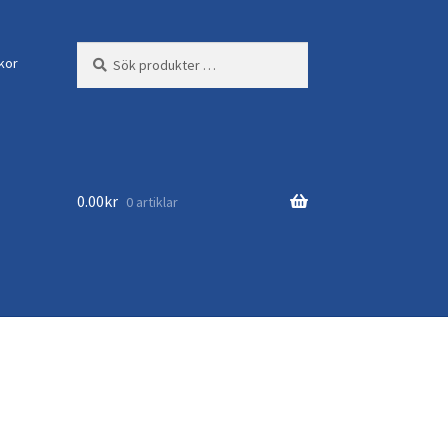
Sök
Sök
lkor
efter:
0.00
kr
0 artiklar