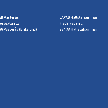
AB Västerås
LAPAB Hallstahammar
ersgatan 23,
Flädervägen 5,
38 Västerås (Erikslund)
734 38 Hallstahammar