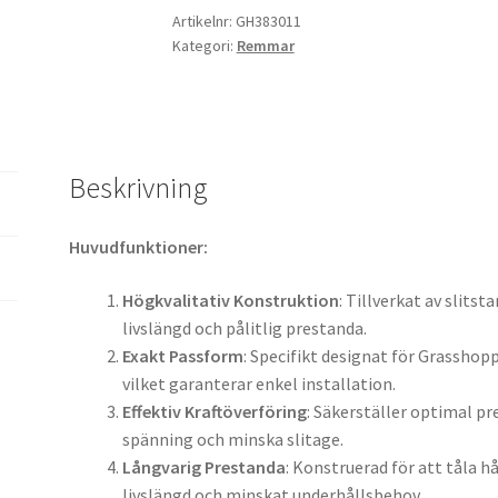
mängd
Artikelnr:
GH383011
Kategori:
Remmar
Beskrivning
Huvudfunktioner:
Högkvalitativ Konstruktion
: Tillverkat av slitst
livslängd och pålitlig prestanda.
Exakt Passform
: Specifikt designat för Grassho
vilket garanterar enkel installation.
Effektiv Kraftöverföring
: Säkerställer optimal p
spänning och minska slitage.
Långvarig Prestanda
: Konstruerad för att tåla h
livslängd och minskat underhållsbehov.