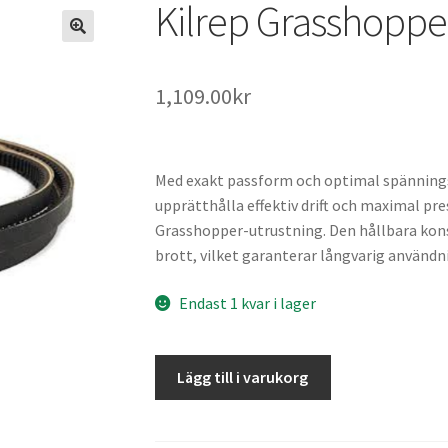
Kilrep Grasshoppe
1,109.00
kr
Med exakt passform och optimal spänningshå
upprätthålla effektiv drift och maximal pre
Grasshopper-utrustning. Den hållbara kons
brott, vilket garanterar långvarig användn
Endast 1 kvar i lager
Kilrep
Lägg till i varukorg
Grasshopper
3261R
#383011