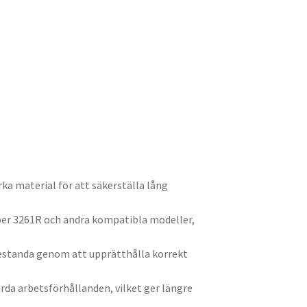
arka material för att säkerställa lång
pper 3261R och andra kompatibla modeller,
restanda genom att upprätthålla korrekt
årda arbetsförhållanden, vilket ger längre