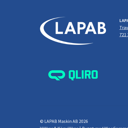
LAP
Trav
721 
© LAPAB Maskin AB 2026