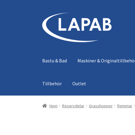
Hoppa
Hoppa
till
till
navigering
innehåll
Bastu & Bad
Maskiner & Originaltillbehö
Tillbehör
Outlet
Hem
Reservdelar
Grasshopper
Remmar