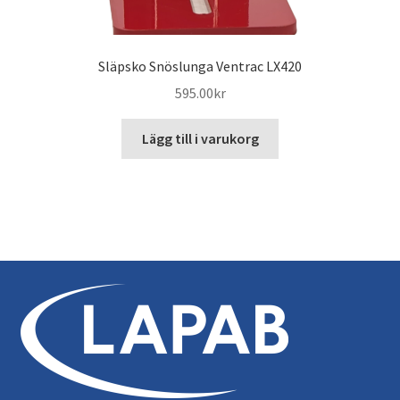
Släpsko Snöslunga Ventrac LX420
595.00
kr
Lägg till i varukorg