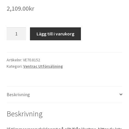
2,109.00
kr
Kit
Lägg till i varukorg
Anti-
Skalp
Hjul
Ventrac
Artikelnr:
VE70.8152
Kategori:
Ventrac Utförsäljning
MJ840
mängd
Beskrivning
Beskrivning