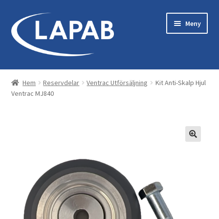
Hoppa
Hoppa
Meny
till
till
navigering
innehåll
Bastu & Bad
Hem
Reservdelar
Ventrac Utförsäljning
Kit Anti-Skalp Hjul
Ventrac MJ840
Maskiner & Originaltillbehör
Kläder & Utrustning
Reservdelar
Servicekit
Tillbehör