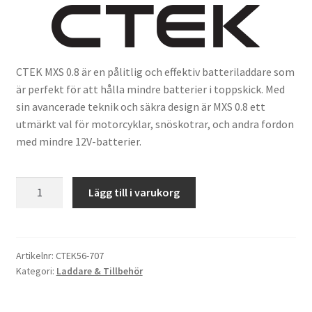
CTEK MXS 0.8 är en pålitlig och effektiv batteriladdare som
är perfekt för att hålla mindre batterier i toppskick. Med
sin avancerade teknik och säkra design är MXS 0.8 ett
utmärkt val för motorcyklar, snöskotrar, och andra fordon
med mindre 12V-batterier.
Laddare
Lägg till i varukorg
CTEK
MXS
0.8
mängd
Artikelnr:
CTEK56-707
Kategori:
Laddare & Tillbehör