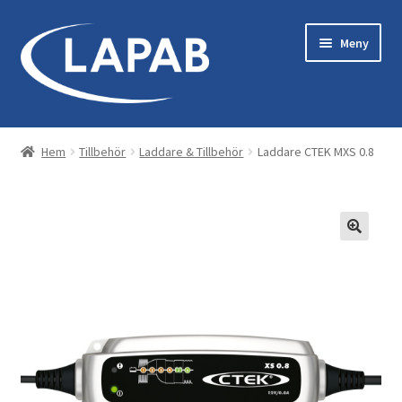
Hoppa
Hoppa
Meny
till
till
navigering
innehåll
Bastu & Bad
Hem
Tillbehör
Laddare & Tillbehör
Laddare CTEK MXS 0.8
Maskiner & Originaltillbehör
Kläder & Utrustning
Reservdelar
Servicekit
Tillbehör