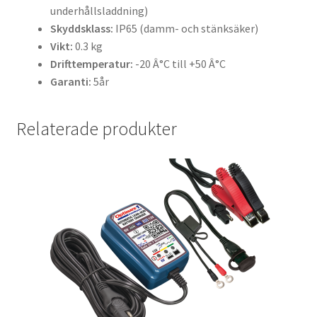
underhållsladdning)
Skyddsklass:
IP65 (damm- och stänksäker)
Vikt:
0.3 kg
Drifttemperatur:
-20 Â°C till +50 Â°C
Garanti:
5år
Relaterade produkter