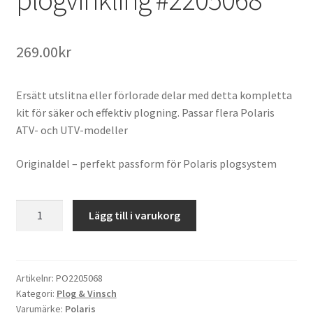
269.00
kr
Ersätt utslitna eller förlorade delar med detta kompletta
kit för säker och effektiv plogning. Passar flera Polaris
ATV- och UTV-modeller
Originaldel – perfekt passform för Polaris plogsystem
Polaris
Lägg till i varukorg
Pin
kit
plogvinkling
#2205068
Artikelnr:
PO2205068
Kategori:
Plog & Vinsch
mängd
Varumärke:
Polaris