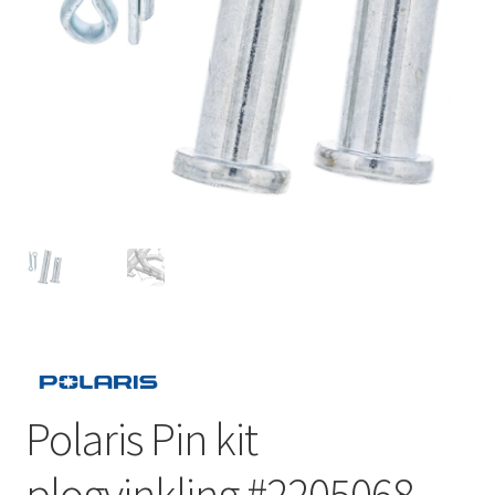
Outlet
Kontakta oss
Köpvillkor
Polaris Pin kit
plogvinkling #2205068