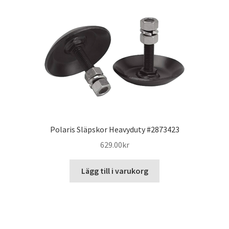
Polaris Släpskor Heavyduty #2873423
629.00
kr
Lägg till i varukorg