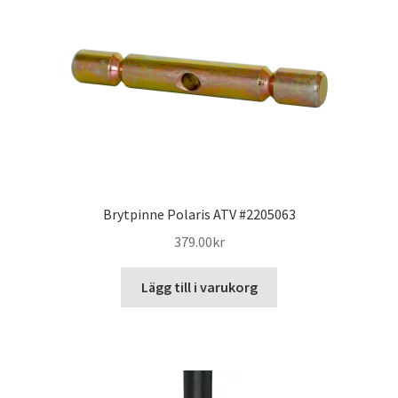
Brytpinne Polaris ATV #2205063
379.00
kr
Lägg till i varukorg