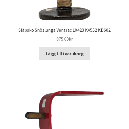
Släpsko Snöslunga Ventrac LX423 KV552 KD602
875.00
kr
Lägg till i varukorg