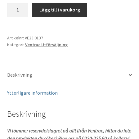
Lyftcylinder
Lägg till i varukorg
Ventrac
23.0137
mängd
Artikelnr:
VE23.0137
Kategori:
Ventrac Utförsäljning
Beskrivning
Ytterligare information
Beskrivning
Vi tömmer reservdelslagret på allt ifrån Ventrac, hittar du inte
den produkten du söker? Ring oss på 0220-225 60 så kollar vi