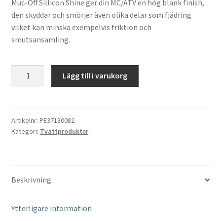
Muc-Off Sillicon Shine ger din MC/ATV en hög blank finish,
den skyddar och smörjer även olika delar som fjädring
vilket kan minska exempelvis friktion och
smutsansamling.
Silikonspray
Lägg till i varukorg
Muc-
Off
Sillicon
Shine
Artikelnr:
PE37130082
Kategori:
Tvättprodukter
mängd
Beskrivning
Ytterligare information