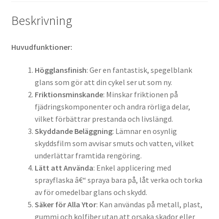
Beskrivning
Huvudfunktioner:
Högglansfinish
: Ger en fantastisk, spegelblank
glans som gör att din cykel ser ut som ny.
Friktionsminskande
: Minskar friktionen på
fjädringskomponenter och andra rörliga delar,
vilket förbättrar prestanda och livslängd.
Skyddande Beläggning
: Lämnar en osynlig
skyddsfilm som avvisar smuts och vatten, vilket
underlättar framtida rengöring.
Lätt att Använda
: Enkel applicering med
sprayflaska â€“ spraya bara på, låt verka och torka
av för omedelbar glans och skydd.
Säker för Alla Ytor
: Kan användas på metall, plast,
gummi och kolfiber utan att orsaka skador eller