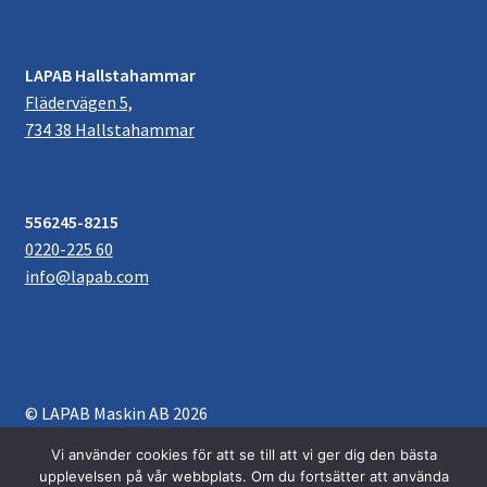
LAPAB Hallstahammar
Flädervägen 5,
734 38 Hallstahammar
556245-8215
0220-225 60
info@lapab.com
© LAPAB Maskin AB 2026
Villkor & Köpvillkor
Byggt med WooCommerce
.
Vi använder cookies för att se till att vi ger dig den bästa
upplevelsen på vår webbplats. Om du fortsätter att använda