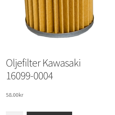
Outlet
Kontakta oss
Köpvillkor
Oljefilter Kawasaki
16099-0004
58.00
kr
Oljefilter