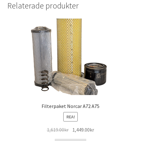
Relaterade produkter
Filterpaket Norcar A72 A75
REA!
Det
Det
1,619.00
kr
1,449.00
kr
ursprungliga
nuvarande