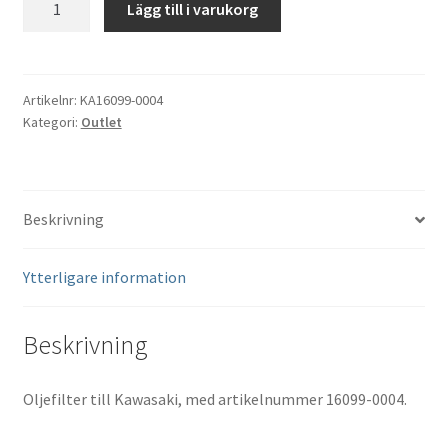
Lägg till i varukorg
Kawasaki
16099-
0004
mängd
Artikelnr:
KA16099-0004
Kategori:
Outlet
Beskrivning
Ytterligare information
Beskrivning
Oljefilter till Kawasaki, med artikelnummer 16099-0004.