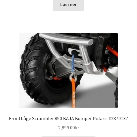
priset
priset
Läs mer
var:
är:
1,619.00kr.
1,449.00kr.
Frontbåge Scrambler 850 BAJA Bumper Polaris #2879137
2,899.00
kr