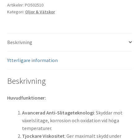
1L
Artikelnr:
PO502510
Kategori:
Oljor & Vätskor
mängd
Beskrivning
Ytterligare information
Beskrivning
Huvudfunktioner:
Avancerad Anti-Slitageteknologi
: Skyddar mot
växelslitage, korrosion och oxidation vid höga
temperaturer.
Tjockare Viskositet
: Ger maximalt skydd under