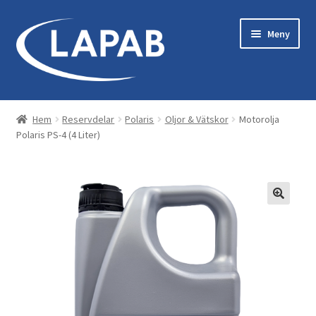
Hoppa
Hoppa
Meny
till
till
navigering
innehåll
Bastu & Bad
Hem
Reservdelar
Polaris
Oljor & Vätskor
Motorolja
Polaris PS-4 (4 Liter)
Maskiner & Originaltillbehör
Kläder & Utrustning
Reservdelar
Servicekit
Tillbehör