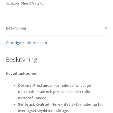
Kategori:
Oljor & Vätskor
Liter)
mängd
Beskrivning
Ytterligare information
Beskrivning
Huvudfunktioner:
Optimal Prestanda:
Formulerad för att ge
maximalt skydd och prestanda under tuffa
körförhållanden.
Syntetisk Kvalitet:
Hel-syntetisk formulering för
överlägset skydd mot slitage.