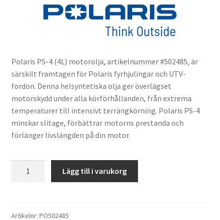
Polaris PS-4 (4L) motorolja, artikelnummer #502485, är
särskilt framtagen för Polaris fyrhjulingar och UTV-
fordon. Denna helsyntetiska olja ger överlägset
motorskydd under alla körförhållanden, från extrema
temperaturer till intensivt terrängkörning. Polaris PS-4
minskar slitage, förbättrar motorns prestanda och
förlänger livslängden på din motor.
Motorolja
Lägg till i varukorg
Polaris
PS-
4
(4
Artikelnr:
PO502485