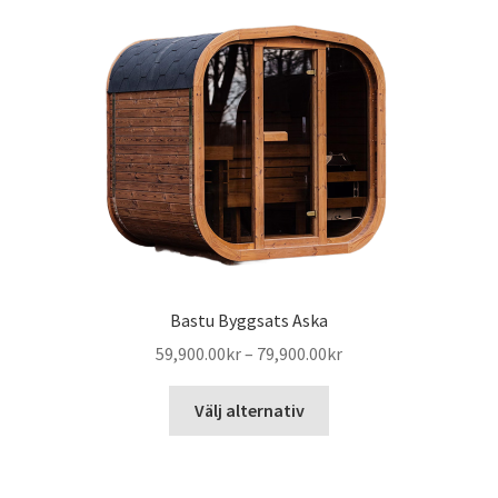
Bastu Byggsats Aska
Prisintervall:
59,900.00
kr
–
79,900.00
kr
59,900.00kr
Den
till
Välj alternativ
här
79,900.00kr
produkten
har