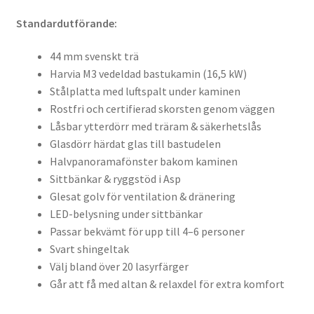
Standardutförande:
44 mm svenskt trä
Harvia M3 vedeldad bastukamin (16,5 kW)
Stålplatta med luftspalt under kaminen
Rostfri och certifierad skorsten genom väggen
Låsbar ytterdörr med träram & säkerhetslås
Glasdörr härdat glas till bastudelen
Halvpanoramafönster bakom kaminen
Sittbänkar & ryggstöd i Asp
Glesat golv för ventilation & dränering
LED-belysning under sittbänkar
Passar bekvämt för upp till 4–6 personer
Svart shingeltak
Välj bland över 20 lasyrfärger
Går att få med altan & relaxdel för extra komfort