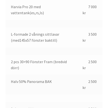
Harvia Pro 20 med
7 000
vattentank(es,rs,ls)
kr
L-formade 2 vånings sittlavar
3 500
(med145x57 fönster baktill)
kr
2 pcs 30×90 Fönster Fram (bredvid
2 500
dörr)
kr
Halv 50% Panorama BAK
2 500
kr