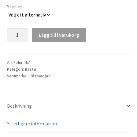
Storlek
Bastu
Lägg till i varukorg
Glöd
mängd
Artikelnr:
N/A
Kategori:
Bastu
Varumärke:
Eldsmedjan
Beskrivning
Ytterligare information