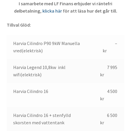
I samarbete med LF Finans erbjuder vi räntefri
delbetalning,
klicka här
för att läsa hur det går till.
Tillval Glöd:
Harvia Cilindro P90 9kW Manuella
–
vred(elektrisk)
kr
Harvia Legend 10,8kw inkl
7 995
wifi(elektrisk)
kr
Harvia Cilindro 16
4 500
kr
Harvia Cilindro 16 + stenfylld
6 500
skorsten med vattentank
kr