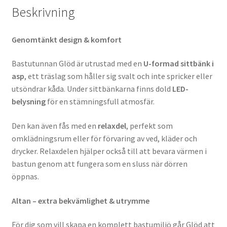
Beskrivning
Genomtänkt design & komfort
Bastutunnan Glöd är utrustad med en
U-formad sittbänk i
asp
, ett träslag som håller sig svalt och inte spricker eller
utsöndrar kåda. Under sittbänkarna finns dold
LED-
belysning
för en stämningsfull atmosfär.
Den kan även fås med en
relaxdel
, perfekt som
omklädningsrum eller för förvaring av ved, kläder och
drycker. Relaxdelen hjälper också till att bevara värmen i
bastun genom att fungera som en sluss när dörren
öppnas.
Altan – extra bekvämlighet & utrymme
För dig som vill skapa en komplett bastumiljö går Glöd att