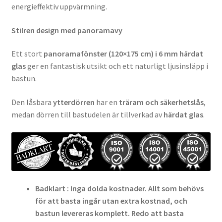
energieffektiv uppvärmning.
Stilren design med panoramavy
Ett stort
panoramafönster (120×175 cm) i 6 mm härdat
glas
ger en fantastisk utsikt och ett naturligt ljusinsläpp i
bastun.
Den låsbara
ytterdörren
har en
träram och säkerhetslås
,
medan dörren till bastudelen är tillverkad av
härdat glas
.
Badklart : Inga dolda kostnader. Allt som behövs
för att basta ingår utan extra kostnad, och
bastun levereras komplett. Redo att basta