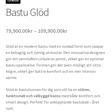
Bastu Glöd
Prisintervall:
79,900.00
kr
–
109,900.00
kr
79,900.00kr
Glöd är en modern bastu med en rundad form som skapar
till
en behaglig och rymlig atmosfär. Den innovativa designen
109,900.00kr
gör att varmluften cirkulerar jämnt, vilket ger en optimal
bastu upplevelse. Formen gör det även möjligt att sitta
högre, vilket ger bättre komfort och en mer intensiv
värme.
Glöd är bastutunnan för dig som vill ha en
stilren,
funktionell och välbyggd bastu
med både komfort och
smart design. Perfekt för avkopplande bastubad – året
runt.