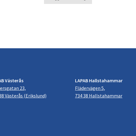
AB Västerås
LAPAB Hallstahammar
ersgatan 23,
Flädervägen 5,
38 Västerås (Erikslund)
734 38 Hallstahammar