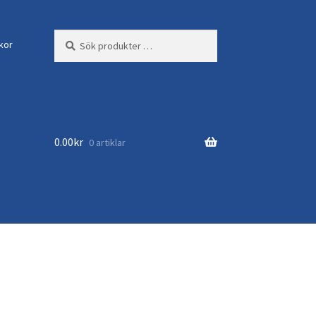
Sök
Sök
lkor
efter:
0.00
kr
0 artiklar