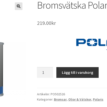
Bromsvätska Polar
219.00
kr
Bromsvätska
Lägg till i varukorg
Polaris
DOT
4
mängd
Artikelnr:
PO502526
Kategorier:
Bromsar
,
Oljor & Vätskor
,
Polaris