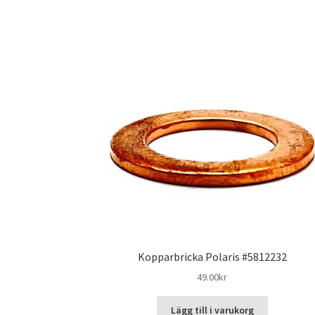
Kopparbricka Polaris #5812232
49.00
kr
Lägg till i varukorg