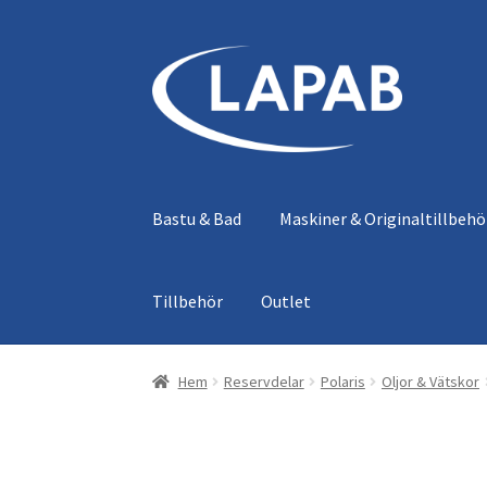
Hoppa
Hoppa
till
till
navigering
innehåll
Bastu & Bad
Maskiner & Originaltillbehö
Tillbehör
Outlet
Hem
Reservdelar
Polaris
Oljor & Vätskor