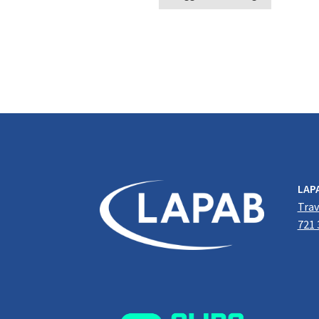
LAP
Trav
721 