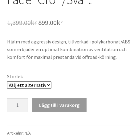
Det
Det
1,399.00
kr
899.00
kr
ursprungliga
nuvarande
Hjälm med aggressiv design, tillverkad i polykarbonat/ABS
priset
priset
som erbjuder en optimal kombination av ventilation och
var:
är:
komfort för maximal prestanda vid offroad-körning.
1,399.00kr.
899.00kr.
Storlek
Crosshjälm
Lägg till i varukorg
Thor
Sector
Fader
Grön/Svart
Artikelnr:
N/A