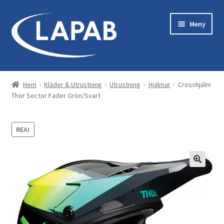
Hoppa
Hoppa
Meny
till
till
navigering
innehåll
Bastu & Bad
Hem
Kläder & Utrustning
Utrustning
Hjälmar
Crosshjälm
Thor Sector Fader Grön/Svart
Maskiner & Originaltillbehör
Kläder & Utrustning
REA!
Reservdelar
Servicekit
Tillbehör