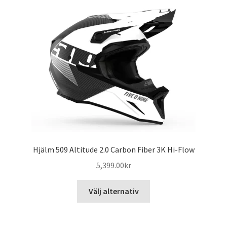
Hjälm 509 Altitude 2.0 Carbon Fiber 3K Hi-Flow
5,399.00
kr
Den
Välj alternativ
här
produkten
har