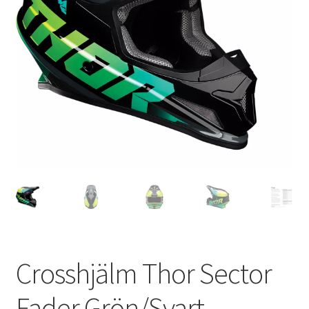
Outlet
Kontakta oss
Köpvillkor
Crosshjälm Thor Sector
Fader Grön/Svart