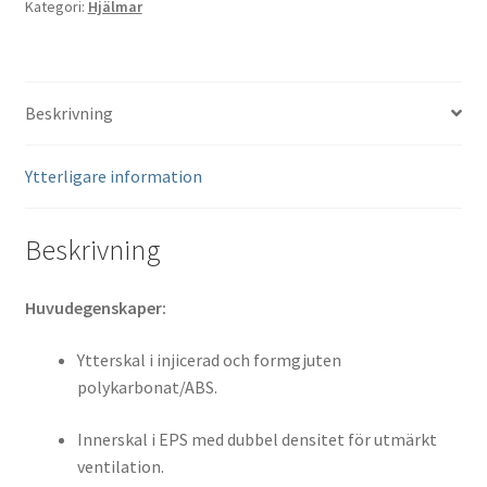
Kategori:
Hjälmar
mängd
Beskrivning
Ytterligare information
Beskrivning
Huvudegenskaper:
Ytterskal i injicerad och formgjuten
polykarbonat/ABS.
Innerskal i EPS med dubbel densitet för utmärkt
ventilation.