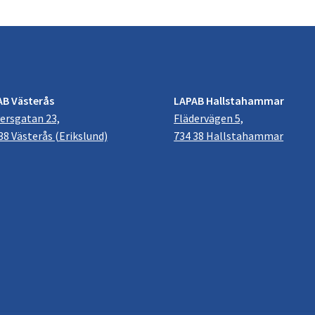
AB Västerås
LAPAB Hallstahammar
ersgatan 23,
Flädervägen 5,
38 Västerås (Erikslund)
734 38 Hallstahammar