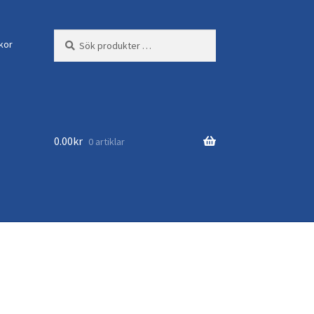
Sök
Sök
lkor
efter:
0.00
kr
0 artiklar