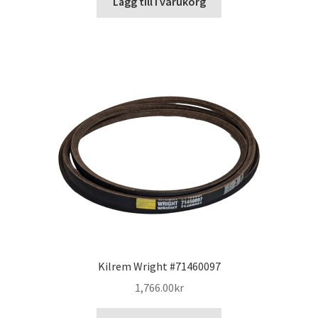
Lägg till i varukorg
Kilrem Wright #71460097
1,766.00
kr