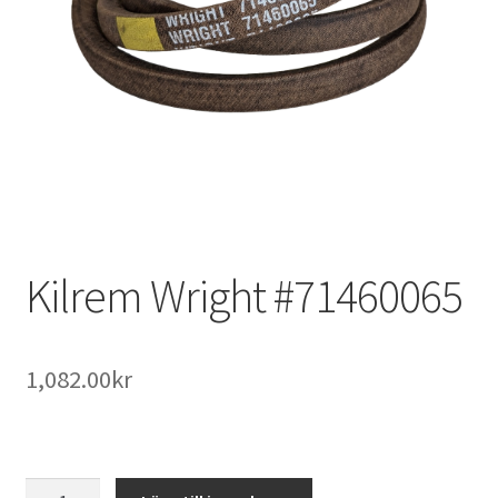
Outlet
Kontakta oss
Köpvillkor
Kilrem Wright #71460065
1,082.00
kr
Kilrem