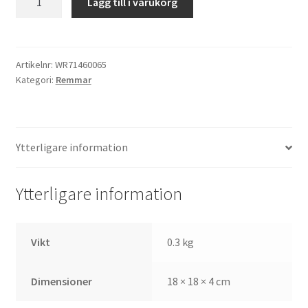
Lägg till i varukorg
Wright
#71460065
mängd
Artikelnr:
WR71460065
Kategori:
Remmar
Ytterligare information
Ytterligare information
Vikt
0.3 kg
Dimensioner
18 × 18 × 4 cm