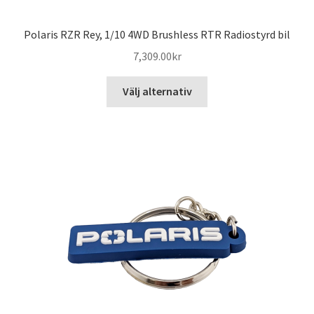
Polaris RZR Rey, 1/10 4WD Brushless RTR Radiostyrd bil
7,309.00
kr
Den
Välj alternativ
här
produkten
har
flera
varianter.
De
olika
alternativen
kan
väljas
på
produktsidan