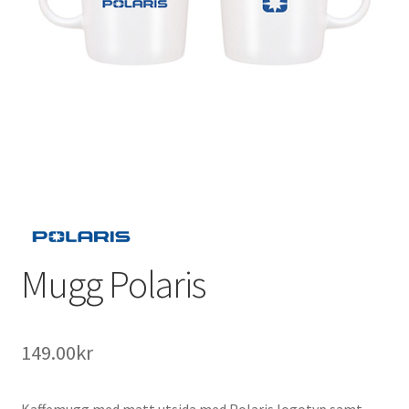
Outlet
Kontakta oss
Köpvillkor
Mugg Polaris
149.00
kr