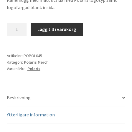
Kaffemugg med matt utsida med Polaris logotyp samt
logofärgad blank insida.
Mugg
Lägg till i varukorg
Polaris
mängd
Artikelnr:
POPOL045
Kategori:
Polaris Merch
Varumärke:
Polaris
Beskrivning
Ytterligare information