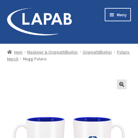
Hoppa
Hoppa
Meny
till
till
navigering
innehåll
Bastu & Bad
Hem
Maskiner & Originaltillbehör
Originaltillbehör
Polaris
Merch
Mugg Polaris
Maskiner & Originaltillbehör
Kläder & Utrustning
Reservdelar
Servicekit
Tillbehör