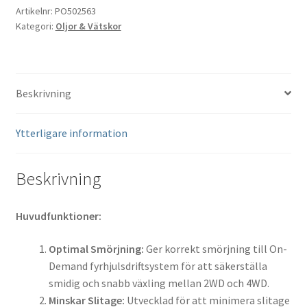
1L
Artikelnr:
PO502563
Kategori:
Oljor & Vätskor
mängd
Beskrivning
Ytterligare information
Beskrivning
Huvudfunktioner:
Optimal Smörjning:
Ger korrekt smörjning till On-
Demand fyrhjulsdriftsystem för att säkerställa
smidig och snabb växling mellan 2WD och 4WD.
Minskar Slitage:
Utvecklad för att minimera slitage