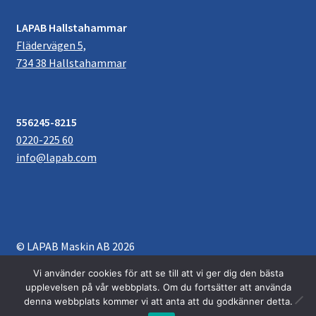
LAPAB Hallstahammar
Flädervägen 5,
734 38 Hallstahammar
556245-8215
0220-225 60
info@lapab.com
© LAPAB Maskin AB 2026
Villkor & Köpvillkor
Byggt med WooCommerce
.
Vi använder cookies för att se till att vi ger dig den bästa
upplevelsen på vår webbplats. Om du fortsätter att använda
denna webbplats kommer vi att anta att du godkänner detta.
0