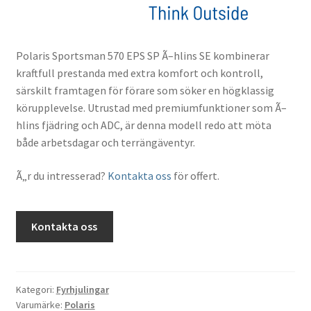
Polaris Sportsman 570 EPS SP Ã–hlins SE kombinerar
kraftfull prestanda med extra komfort och kontroll,
särskilt framtagen för förare som söker en högklassig
körupplevelse. Utrustad med premiumfunktioner som Ã–
hlins fjädring och ADC, är denna modell redo att möta
både arbetsdagar och terrängäventyr.
Ã„r du intresserad?
Kontakta oss
för offert.
Kontakta oss
Kategori:
Fyrhjulingar
Varumärke:
Polaris