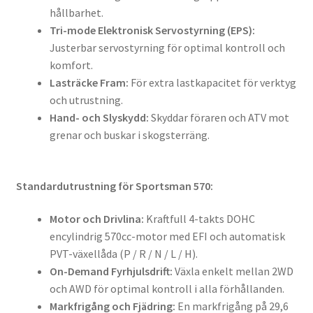
hållbarhet.
Tri-mode Elektronisk Servostyrning (EPS):
Justerbar servostyrning för optimal kontroll och
komfort.
Lasträcke Fram:
För extra lastkapacitet för verktyg
och utrustning.
Hand- och Slyskydd:
Skyddar föraren och ATV mot
grenar och buskar i skogsterräng.
Standardutrustning för Sportsman 570:
Motor och Drivlina:
Kraftfull 4-takts DOHC
encylindrig 570cc-motor med EFI och automatisk
PVT-växellåda (P / R / N / L / H).
On-Demand Fyrhjulsdrift:
Växla enkelt mellan 2WD
och AWD för optimal kontroll i alla förhållanden.
Markfrigång och Fjädring:
En markfrigång på 29,6