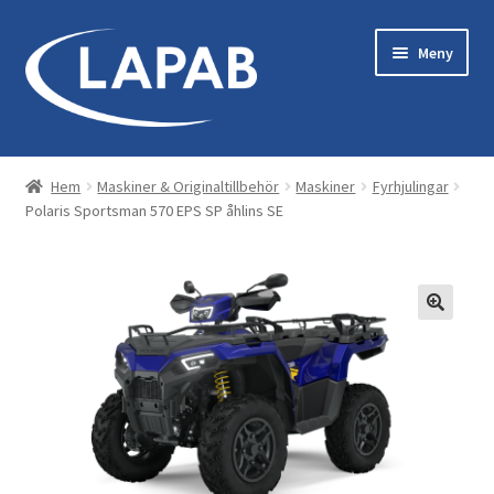
Hoppa
Hoppa
Meny
till
till
navigering
innehåll
Bastu & Bad
Hem
Maskiner & Originaltillbehör
Maskiner
Fyrhjulingar
Polaris Sportsman 570 EPS SP åhlins SE
Maskiner & Originaltillbehör
Kläder & Utrustning
Reservdelar
Servicekit
Tillbehör