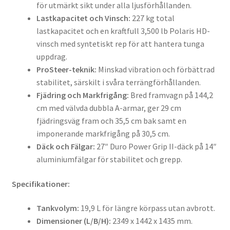
för utmärkt sikt under alla ljusförhållanden.
Lastkapacitet och Vinsch:
227 kg total
lastkapacitet och en kraftfull 3,500 lb Polaris HD-
vinsch med syntetiskt rep för att hantera tunga
uppdrag.
ProSteer-teknik:
Minskad vibration och förbättrad
stabilitet, särskilt i svåra terrängförhållanden.
Fjädring och Markfrigång:
Bred framvagn på 144,2
cm med välvda dubbla A-armar, ger 29 cm
fjädringsväg fram och 35,5 cm bak samt en
imponerande markfrigång på 30,5 cm.
Däck och Fälgar:
27″ Duro Power Grip II-däck på 14″
aluminiumfälgar för stabilitet och grepp.
Specifikationer:
Tankvolym:
19,9 L för längre körpass utan avbrott.
Dimensioner (L/B/H):
2349 x 1442 x 1435 mm.