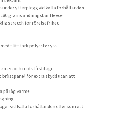
 under ytterplagg vid kalla förhållanden.
 280 grams andningsbar fleece.
lig stretch för rörelsefrihet.
med slitstark polyester yta
värmen och motstå slitage
 bröstpanel för extra skydd utan att
a på låg värme
tagning
ger vid kalla förhållanden eller som ett