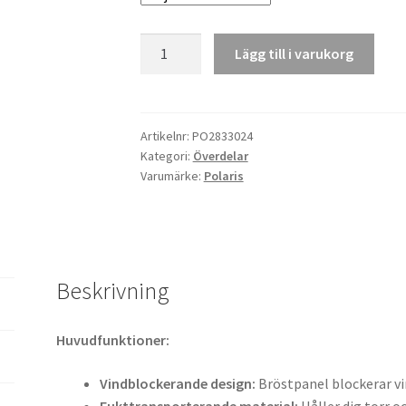
Polaris
Lägg till i varukorg
Tröja
Northstar
Mid-
Layer
Artikelnr:
PO2833024
Kategori:
Överdelar
mängd
Varumärke:
Polaris
Beskrivning
Huvudfunktioner:
Vindblockerande design:
Bröstpanel blockerar vi
Fukttransporterande material:
Håller dig torr 