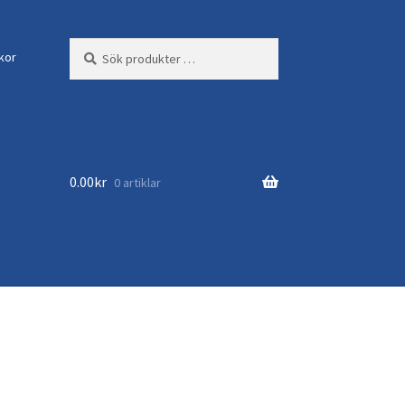
Sök
Sök
lkor
efter:
0.00
kr
0 artiklar