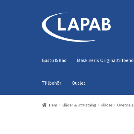
Hoppa
Hoppa
till
till
navigering
innehåll
Bastu & Bad
Maskiner & Originaltillbehö
Tillbehör
Outlet
Hem
Kläder & Utrustning
Kläder
Överdela