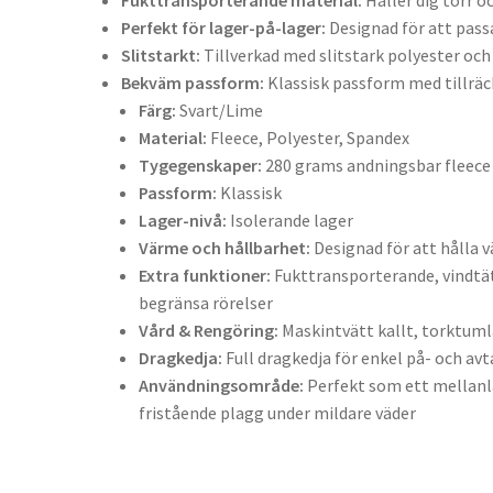
Perfekt för lager-på-lager:
Designad för att passa
Slitstarkt:
Tillverkad med slitstark polyester och
Bekväm passform:
Klassisk passform med tillräck
Färg:
Svart/Lime
Material:
Fleece, Polyester, Spandex
Tygegenskaper:
280 grams andningsbar fleece 
Passform:
Klassisk
Lager-nivå:
Isolerande lager
Värme och hållbarhet:
Designad för att hålla 
Extra funktioner:
Fukttransporterande, vindtät
begränsa rörelser
Vård & Rengöring:
Maskintvätt kallt, torktuml
Dragkedja:
Full dragkedja för enkel på- och av
Användningsområde:
Perfekt som ett mellanla
fristående plagg under mildare väder