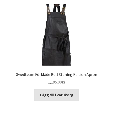
flera
varianter.
De
olika
alternativen
kan
väljas
på
produktsidan
Swedteam Förkläde Bull Stening Edition Apron
1,195.00
kr
Lägg till i varukorg