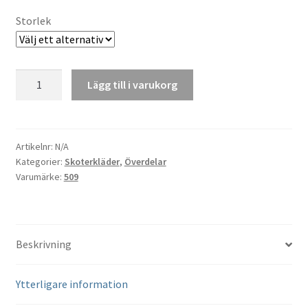
Storlek
Vinterjacka
Lägg till i varukorg
Isolerad
509
Forge
Sharkskin
Artikelnr:
N/A
Kategorier:
Skoterkläder
,
Överdelar
mängd
Varumärke:
509
Beskrivning
Ytterligare information