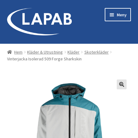
Hoppa
Hoppa
Meny
till
till
navigering
innehåll
Bastu & Bad
Hem
Kläder & Utrustning
Kläder
Skoterkläder
Vinterjacka Isolerad 509 Forge Sharkskin
Maskiner & Originaltillbehör
Kläder & Utrustning
Reservdelar
Servicekit
Tillbehör