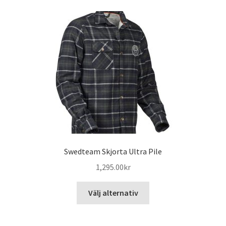
Swedteam Skjorta Ultra Pile
1,295.00
kr
Den
Välj alternativ
här
produkten
har