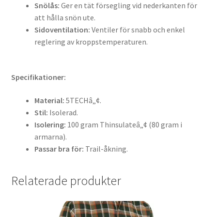
Snölås:
Ger en tät försegling vid nederkanten för
att hålla snön ute.
Sidoventilation:
Ventiler för snabb och enkel
reglering av kroppstemperaturen.
Specifikationer:
Material:
5TECHâ„¢.
Stil:
Isolerad.
Isolering:
100 gram Thinsulateâ„¢ (80 gram i
armarna).
Passar bra för:
Trail-åkning.
Relaterade produkter