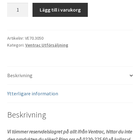
12V
Lägg till i varukorg
Sats
Bak
Ventrac
3400Y
Artikelnr:
VE70.3050
Kategori:
Ventrac Utförsäljning
mängd
Beskrivning
Ytterligare information
Beskrivning
Vi tömmer reservdelslagret på allt ifrån Ventrac, hittar du inte
den produkten du söker? Ring oss på 0220-225 60 så kollar vi