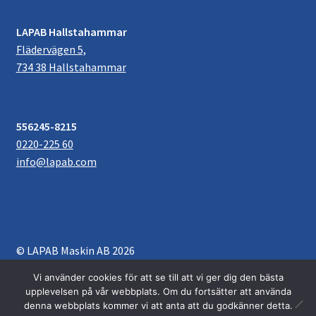
LAPAB Hallstahammar
Flädervägen 5,
734 38 Hallstahammar
556245-8215
0220-225 60
info@lapab.com
© LAPAB Maskin AB 2026
Villkor & Köpvillkor
Byggt med WooCommerce
.
Vi använder cookies för att se till att vi ger dig den bästa
upplevelsen på vår webbplats. Om du fortsätter att använda
denna webbplats kommer vi att anta att du godkänner detta.