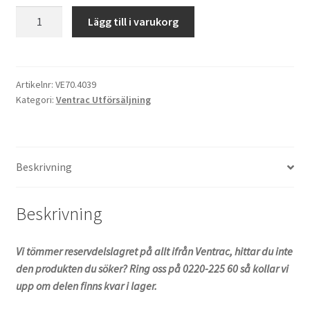
12V
Lägg till i varukorg
Strömbrytarkontakt
Fram
Ventrac
KT4200
Artikelnr:
VE70.4039
Kategori:
Ventrac Utförsäljning
mängd
Beskrivning
Beskrivning
Vi tömmer reservdelslagret på allt ifrån Ventrac, hittar du inte
den produkten du söker? Ring oss på 0220-225 60 så kollar vi
upp om delen finns kvar i lager.