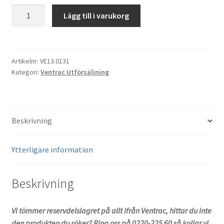
Bränslefilter
Lägg till i varukorg
Ventrac
13.0131
mängd
Artikelnr:
VE13.0131
Kategori:
Ventrac Utförsäljning
Beskrivning
Ytterligare information
Beskrivning
Vi tömmer reservdelslagret på allt ifrån Ventrac, hittar du inte
den produkten du söker? Ring oss på 0220-225 60 så kollar vi