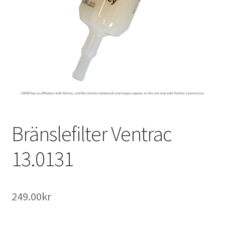
Outlet
Kontakta oss
Köpvillkor
Bränslefilter Ventrac
13.0131
249.00
kr