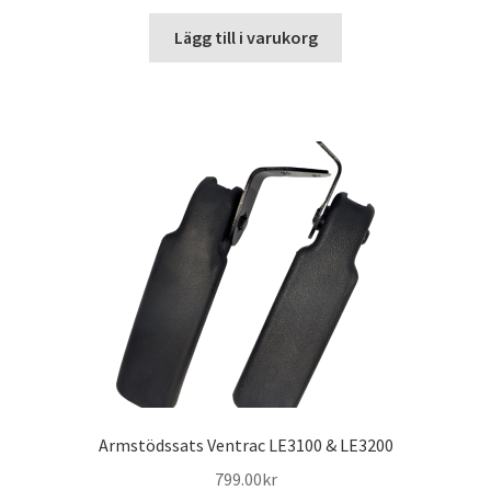
Lägg till i varukorg
Armstödssats Ventrac LE3100 & LE3200
799.00
kr