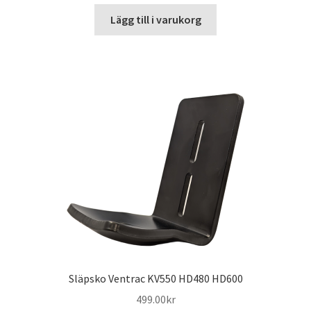
Lägg till i varukorg
Släpsko Ventrac KV550 HD480 HD600
499.00
kr