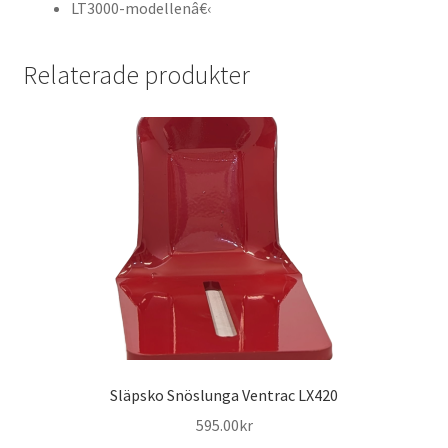
LT3000-modellenâ€‹
Relaterade produkter
Släpsko Snöslunga Ventrac LX420
595.00
kr