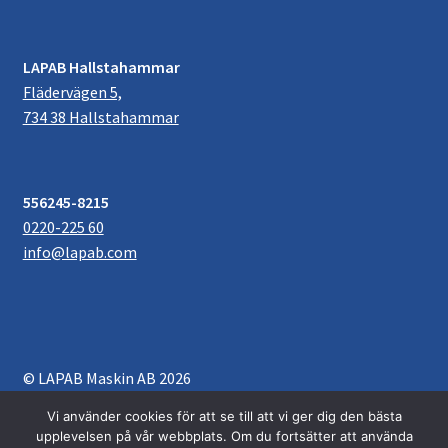
LAPAB Hallstahammar
Flädervägen 5,
734 38 Hallstahammar
556245-8215
0220-225 60
info@lapab.com
© LAPAB Maskin AB 2026
Villkor & Köpvillkor
Byggt med WooCommerce
.
Vi använder cookies för att se till att vi ger dig den bästa
upplevelsen på vår webbplats. Om du fortsätter att använda