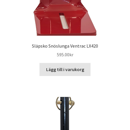
Släpsko Snöslunga Ventrac LX420
595.00
kr
Lägg till i varukorg