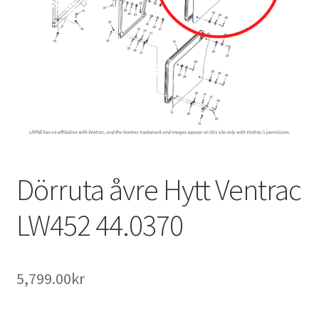
Outlet
Kontakta oss
Köpvillkor
Dörruta åvre Hytt Ventrac
LW452 44.0370
5,799.00
kr