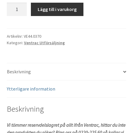
Dörruta
Lägg till i varukorg
åvre
Hytt
Ventrac
LW452
Artikelnr:
VE44.0370
Kategori:
Ventrac Utförsäljning
44.0370
mängd
Beskrivning
Ytterligare information
Beskrivning
Vi tömmer reservdelslagret på allt ifrån Ventrac, hittar du inte
den produkten du söker? Ring oss på 0220-225 60 så kollar vi