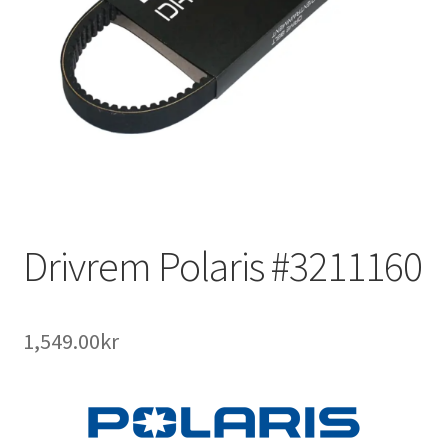
Outlet
Kontakta oss
Köpvillkor
Drivrem Polaris #3211160
1,549.00
kr