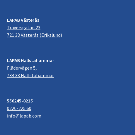
LAPAB Västerås
Traversgatan 23,
721 38 Västerås (Erikslund)
LAPAB Hallstahammar
Flädervägen 5,
734 38 Hallstahammar
556245-8215
0220-225 60
info@lapab.com