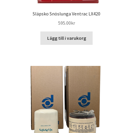
Släpsko Snöslunga Ventrac LX420
595.00
kr
Lägg till i varukorg