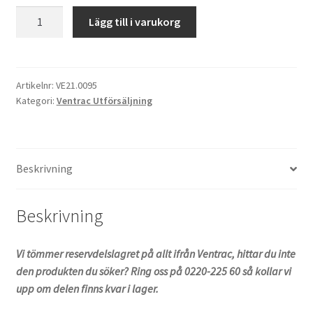
Hydraul
Lägg till i varukorg
Pump
Hydrogear
Ventrac
mängd
Artikelnr:
VE21.0095
Kategori:
Ventrac Utförsäljning
Beskrivning
Beskrivning
Vi tömmer reservdelslagret på allt ifrån Ventrac, hittar du inte
den produkten du söker? Ring oss på 0220-225 60 så kollar vi
upp om delen finns kvar i lager.