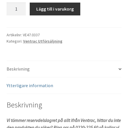
Teleflexvajer
Lägg till i varukorg
Ventrac
LE3100
LE3200
mängd
Artikelnr:
VE47.0337
Kategori:
Ventrac Utförsäljning
Beskrivning
Ytterligare information
Beskrivning
Vi tömmer reservdelslagret på allt ifrån Ventrac, hittar du inte
den produkten du söker? Ring oss på 0220-225 60 så kollar vi