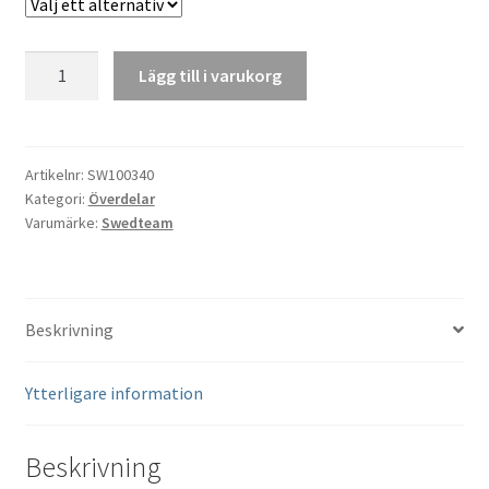
Swedteam
Lägg till i varukorg
Värmeväst
Alpha
Pro
Heat
Artikelnr:
SW100340
Kategori:
Överdelar
mängd
Varumärke:
Swedteam
Beskrivning
Ytterligare information
Beskrivning