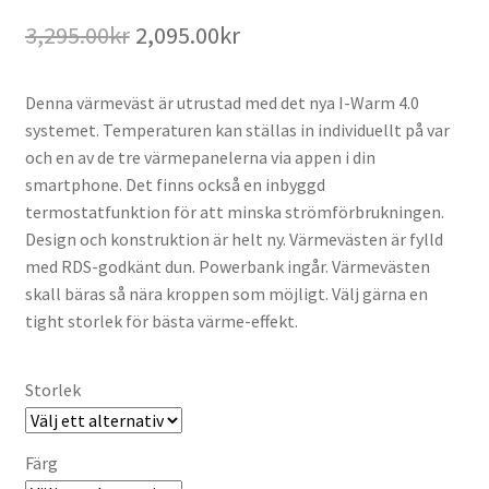
Det
Det
3,295.00
kr
2,095.00
kr
ursprungliga
nuvarande
Denna värmeväst är utrustad med det nya I-Warm 4.0
priset
priset
systemet. Temperaturen kan ställas in individuellt på var
var:
är:
och en av de tre värmepanelerna via appen i din
smartphone. Det finns också en inbyggd
3,295.00kr.
2,095.00kr.
termostatfunktion för att minska strömförbrukningen.
Design och konstruktion är helt ny. Värmevästen är fylld
med RDS-godkänt dun. Powerbank ingår. Värmevästen
skall bäras så nära kroppen som möjligt. Välj gärna en
tight storlek för bästa värme-effekt.
Storlek
Färg