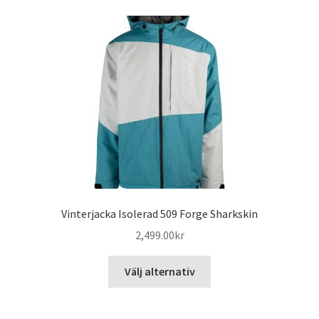
flera
varianter.
De
olika
alternativen
kan
väljas
på
produktsidan
Vinterjacka Isolerad 509 Forge Sharkskin
2,499.00
kr
Den
Välj alternativ
här
produkten
har