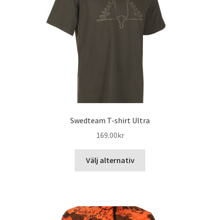
Swedteam T-shirt Ultra
169.00
kr
Den
Välj alternativ
här
produkten
har
flera
varianter.