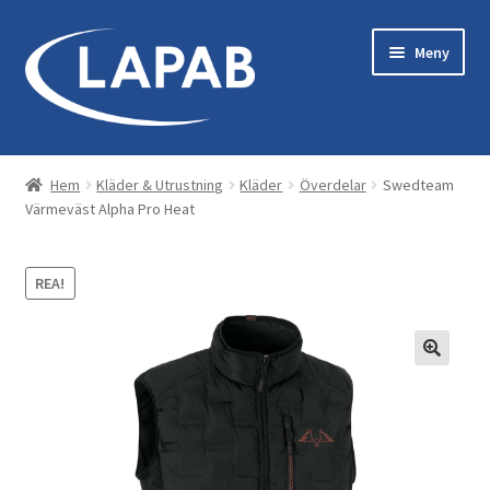
Hoppa
Hoppa
Meny
till
till
navigering
innehåll
Bastu & Bad
Hem
Kläder & Utrustning
Kläder
Överdelar
Swedteam
Värmeväst Alpha Pro Heat
Maskiner & Originaltillbehör
Kläder & Utrustning
REA!
Reservdelar
Servicekit
Tillbehör