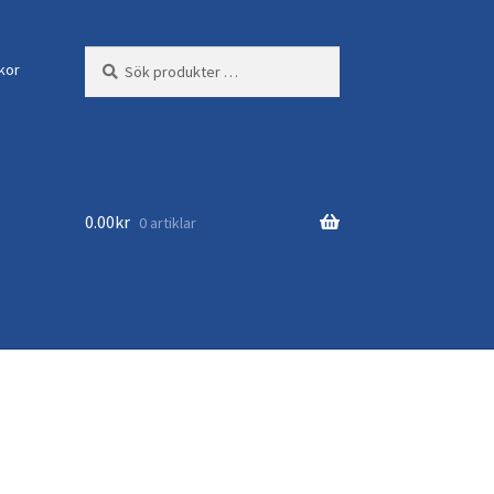
Sök
Sök
lkor
efter:
0.00
kr
0 artiklar