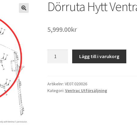
Dörruta Hytt Vent
5,999.00
kr
Dörruta
Lägg till i varukorg
Hytt
Ventrac
LW450
mängd
Artikelnr:
VE07.020026
Kategori:
Ventrac Utförsäljning