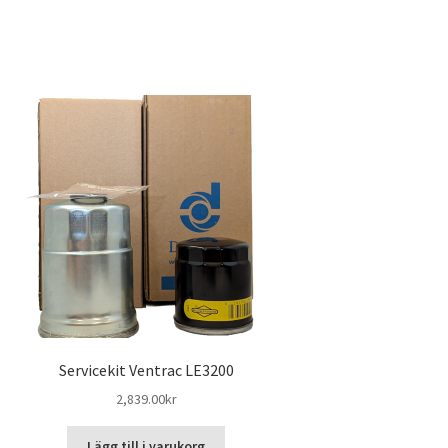
Servicekit Ventrac LE3200
2,839.00
kr
Lägg till i varukorg