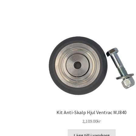
Kit Anti-Skalp Hjul Ventrac MJ840
2,109.00
kr
Lägg till i varukorg