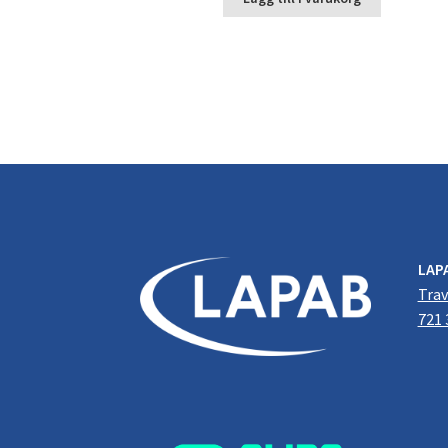
LAP
Trav
721 