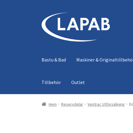
Hoppa
Hoppa
till
till
navigering
innehåll
Bastu & Bad
Maskiner & Originaltillbehö
Tillbehör
Outlet
Hem
Reservdelar
Ventrac Utförsäljning
Dö